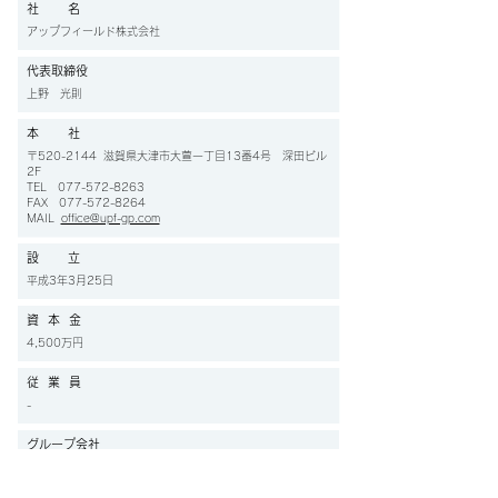
社 名
アップフィールド株式会社
代表取締役
上野 光則
本 社
〒520-2144 滋賀県大津市大萱一丁目13番4号 深田ビル
2F
TEL 077-572-8263
FAX 077-572-8264
MAIL
office@upf-gp.com
設 立
平成3年3月25日
資 本 金
4,500万円
従 業 員
-
グループ会社
有限会社グッドプラン 代表取締役 上野光則
ユーアンドアイ協同組合 副代表理事 上野光則